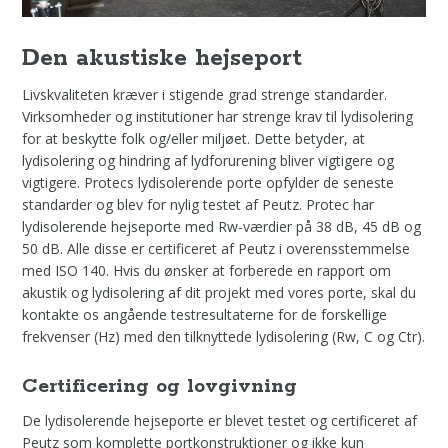
Den akustiske hejseport
Livskvaliteten kræver i stigende grad strenge standarder.
Virksomheder og institutioner har strenge krav til lydisolering
for at beskytte folk og/eller miljøet. Dette betyder, at
lydisolering og hindring af lydforurening bliver vigtigere og
vigtigere. Protecs lydisolerende porte opfylder de seneste
standarder og blev for nylig testet af Peutz. Protec har
lydisolerende hejseporte med Rw-værdier på 38 dB, 45 dB og
50 dB. Alle disse er certificeret af Peutz i overensstemmelse
med ISO 140. Hvis du ønsker at forberede en rapport om
akustik og lydisolering af dit projekt med vores porte, skal du
kontakte os angående testresultaterne for de forskellige
frekvenser (Hz) med den tilknyttede lydisolering (Rw, C og Ctr).
Certificering og lovgivning
De lydisolerende hejseporte er blevet testet og certificeret af
Peutz som komplette portkonstruktioner og ikke kun