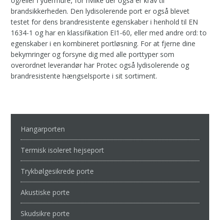
og/eller i ydermure, for hvilke der også er krav til
brandsikkerheden. Den lydisolerende port er også blevet
testet for dens brandresistente egenskaber i henhold til EN
1634-1 og har en klassifikation EI1-60, eller med andre ord: to
egenskaber i en kombineret portløsning. For at fjerne dine
bekymringer og forsyne dig med alle porttyper som
overordnet leverandør har Protec også lydisolerende og
brandresistente hængselsporte i sit sortiment.
Hangarporten
Termisk isoleret hejseport
Trykbølgesikrede porte
Akustiske porte
Skudsikre porte