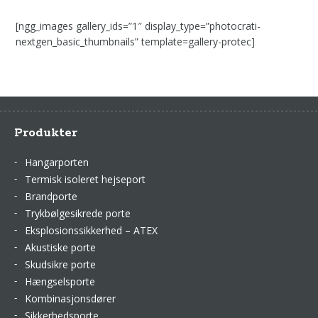
[ngg_images gallery_ids=”1″ display_type=”photocrati-
nextgen_basic_thumbnails” template=gallery-protec]
Produkter
Hangarporten
Termisk isoleret hejseport
Brandporte
Trykbølgesikrede porte
Eksplosionssikkerhed – ATEX
Akustiske porte
Skudsikre porte
Hængselsporte
Kombinasjonsdører
Sikkerhedsporte