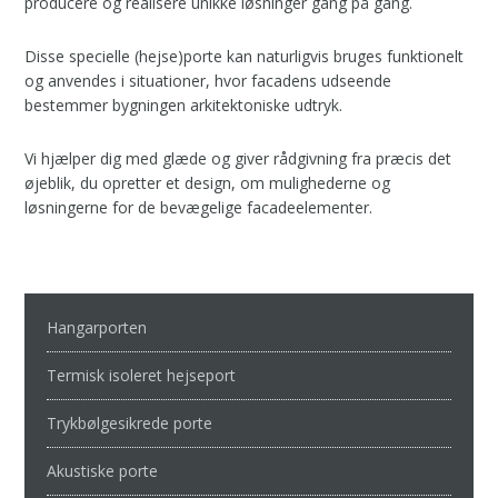
producere og realisere unikke løsninger gang på gang.
Disse specielle (hejse)porte kan naturligvis bruges funktionelt
og anvendes i situationer, hvor facadens udseende
bestemmer bygningen arkitektoniske udtryk.
Vi hjælper dig med glæde og giver rådgivning fra præcis det
øjeblik, du opretter et design, om mulighederne og
løsningerne for de bevægelige facadeelementer.
Hangarporten
Termisk isoleret hejseport
Trykbølgesikrede porte
Akustiske porte