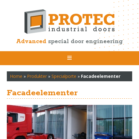
Advanced
special door engineering
Home
»
Produkter
»
Specialporte
»
Facadeelementer
Facadeelementer